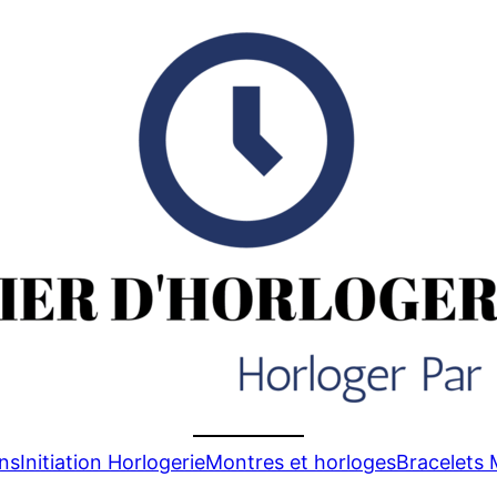
ons
Initiation Horlogerie
Montres et horloges
Bracelets 